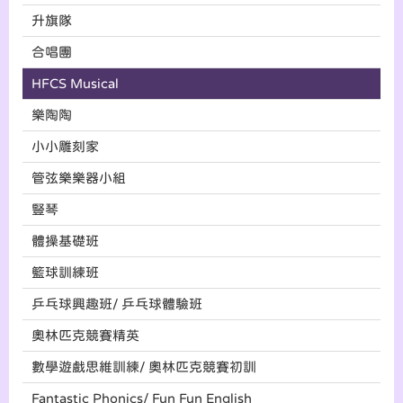
升旗隊
合唱團
HFCS Musical
樂陶陶
小小雕刻家
管弦樂樂器小組
豎琴
體操基礎班
籃球訓練班
乒乓球興趣班/ 乒乓球體驗班
奧林匹克競賽精英
數學遊戲思維訓練/ 奧林匹克競賽初訓
Fantastic Phonics/ Fun Fun English