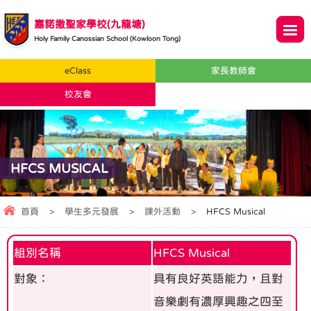
嘉諾撒聖家學校(九龍塘)
Holy Family Canossian School (Kowloon Tong)
eClass
家長教師會
校友會
HFCS MUSICAL
首頁
>
學生多元發展
>
課外活動
>
HFCS Musical
組別名稱
HFCS Musical
對象：
具有良好英語能力，且對
音樂劇有濃厚興趣之四至