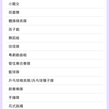
小龍女
芭蕾舞
體操精英隊
孩子戲
舞蹈組
田徑隊
粵劇戲曲組
管弦樂合奏隊
籃球隊
乒乓球精英隊/兵乓球種子隊
節奏樂隊
手鐘隊
花式跳繩