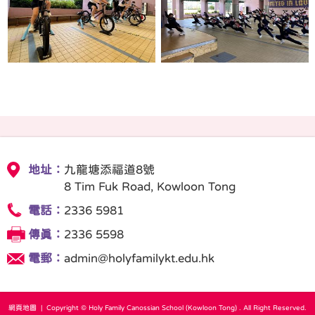
地址：
九龍塘添福道8號
8 Tim Fuk Road, Kowloon Tong
電話：
2336 5981
傳真：
2336 5598
電郵：
admin@holyfamilykt.edu.hk
網頁地圖
| Copyright © Holy Family Canossian School (Kowloon Tong) . All Right Reserved.