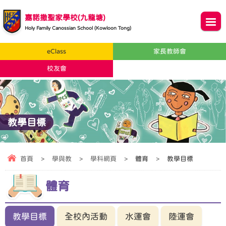
嘉諾撒聖家學校(九龍塘)
Holy Family Canossian School (Kowloon Tong)
eClass
家長教師會
校友會
教學目標
首頁
>
學與教
>
學科網頁
>
體育
>
教學目標
體育
教學目標
全校內活動
水運會
陸運會