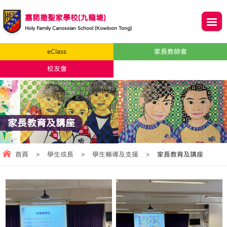
嘉諾撒聖家學校(九龍塘)
Holy Family Canossian School (Kowloon Tong)
eClass
家長教師會
校友會
家長教育及講座
首頁
>
學生成長
>
學生輔導及支援
>
家長教育及講座