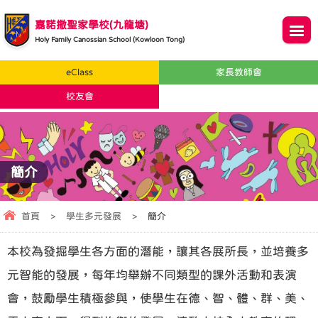
嘉諾撒聖家學校(九龍塘)
Holy Family Canossian School (Kowloon Tong)
eClass
家長教師會
校友會
簡介
首頁
>
學生多元發展
>
簡介
本校為發掘學生各方面的潛能，讓其各展所長，並培養多
元智能的發展，每年均舉辦不同類型的課外活動和表演
會，鼓勵學生積極參與，使學生在德、智、體、群、美、