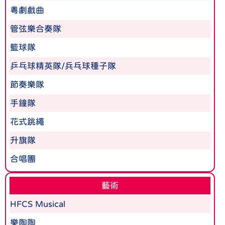
粵劇戲曲
管弦樂合奏隊
籃球隊
乒乓球精英隊/兵乓球種子隊
節奏樂隊
手鐘隊
花式跳繩
升旗隊
合唱團
藝術
HFCS Musical
樂陶陶