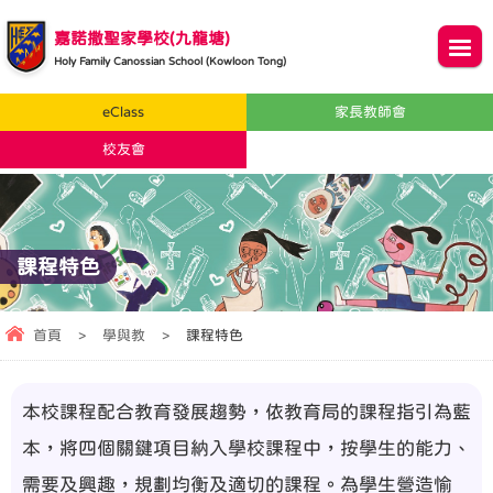
嘉諾撒聖家學校(九龍塘)
Holy Family Canossian School (Kowloon Tong)
eClass
家長教師會
校友會
課程特色
首頁
>
學與教
>
課程特色
本校課程配合教育發展趨勢，依教育局的課程指引為藍
本，將四個關鍵項目納入學校課程中，按學生的能力、
需要及興趣，規劃均衡及適切的課程。為學生營造愉