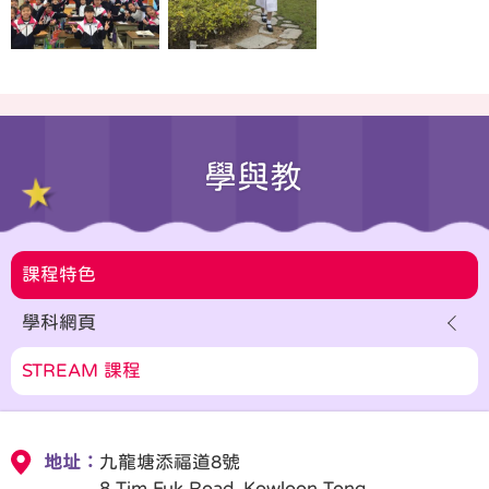
學與教
課程特色
學科網頁
STREAM 課程
地址：
九龍塘添福道8號
8 Tim Fuk Road, Kowloon Tong