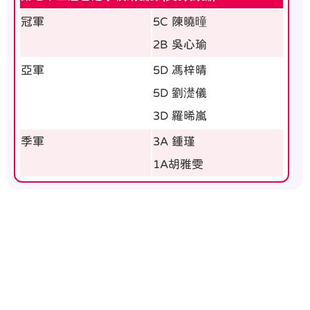
冠軍
5C 陳曉曈
2B 吳心瑜
亞軍
5D 馮梓晴
5D 劉濋儀
3D 羅晞嵐
季軍
3A 鍾瑾
1A胡雅雯